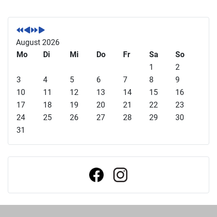
V
V
N
N
o
o
ä
ä
r
r
c
c
August 2026
h
h
h
h
Mo
Di
Mi
Do
Fr
Sa
So
e
e
s
s
1
2
r
r
t
t
3
4
5
6
7
8
9
i
i
e
e
10
11
12
13
14
15
16
g
g
s
s
17
18
19
20
21
22
23
e
e
J
M
24
25
26
27
28
29
30
s
r
a
o
31
J
M
h
n
a
o
r
a
h
n
t
r
a
t