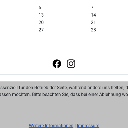
6
7
13
14
20
21
27
28
ssenziell für den Betrieb der Seite, während andere uns helfen,
assen möchten. Bitte beachten Sie, dass bei einer Ablehnung wom
Weitere Informationen
|
Impressum