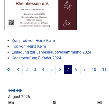
Zum Tod von Heinz Keim
Tod von Heinz Keim
Einladung zur Jahreshauptversammlung 2024
Kaderberufung E-Kader 2024
2
3
4
5
6
7
8
9
10
11
V
V
N
N
o
o
ä
ä
r
r
c
c
August 2026
h
h
h
h
Mo
Di
Mi
e
e
s
s