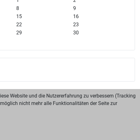
1
2
8
9
15
16
22
23
29
30
 diese Website und die Nutzererfahrung zu verbessern (Tracking
öglich nicht mehr alle Funktionalitäten der Seite zur