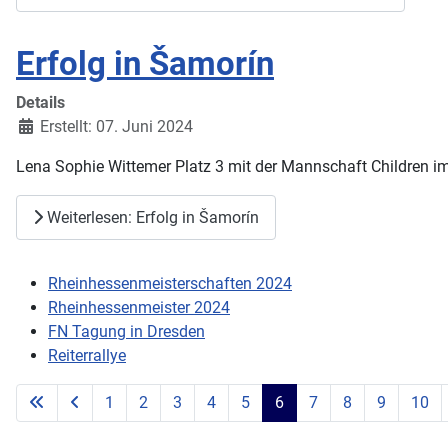
Erfolg in Šamorín
Details
Erstellt: 07. Juni 2024
Lena Sophie Wittemer Platz 3 mit der Mannschaft Children i
Weiterlesen: Erfolg in Šamorín
Rheinhessenmeisterschaften 2024
Rheinhessenmeister 2024
FN Tagung in Dresden
Reiterrallye
1
2
3
4
5
6
7
8
9
10