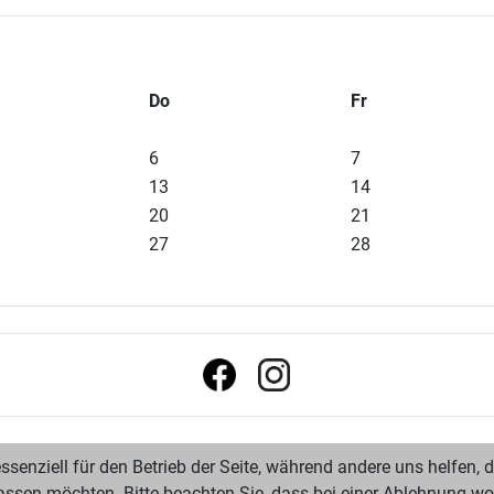
Do
Fr
6
7
13
14
20
21
27
28
ssenziell für den Betrieb der Seite, während andere uns helfen,
assen möchten. Bitte beachten Sie, dass bei einer Ablehnung wom