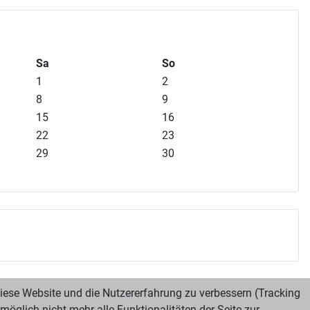
Sa
So
1
2
8
9
15
16
22
23
29
30
 diese Website und die Nutzererfahrung zu verbessern (Tracking
öglich nicht mehr alle Funktionalitäten der Seite zur