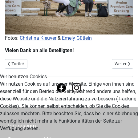
Fotos:
Christina Kleuver
&
Emely Gütlein
Vielen Dank an alle Beteiligten!
Vorheriger Beitrag: Nachbenennung E-Kader 2025
Nächster Be
Zurück
Weiter
Wir benutzen Cookies
Wir nutzen Cookies auf unserer Website. Einige von ihnen sind
essenziell für den Betrieb der Seite, während andere uns helfen,
diese Website und die Nutzererfahrung zu verbessern (Tracking
Cookies). Sie können selbst entscheiden, ob Sie die Cookies
zulassen möchten. Bitte beachten Sie, dass bei einer Ablehnung
womöglich nicht mehr alle Funktionalitäten der Seite zur
Impressum
Verfügung stehen.