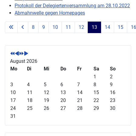
Protokoll der Delegiertenversammlung am 28.10.2022
Abmahnwelle gegen Homepages
8
9
10
11
12
13
14
15
1
Seite 13 von 71
V
V
N
N
o
o
ä
ä
r
r
c
c
August 2026
h
h
h
h
Mo
Di
Mi
Do
Fr
Sa
So
e
e
s
s
1
2
r
r
t
t
3
4
5
6
7
8
9
i
i
e
e
10
11
12
13
14
15
16
g
g
s
s
17
18
19
20
21
22
23
e
e
J
M
24
25
26
27
28
29
30
s
r
a
o
31
J
M
h
n
a
o
r
a
h
n
t