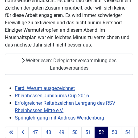
hatte wurde enttäuscht. Es blieb fast der alte. Vielleicht ein
Zeichen der guten Zusammenarbeit, oder will sich keiner
für diese Arbeit engagieren. Es wird immer schwieriger
Freiwillige zu aktivieren und das nicht nur im Reitsport.
Einziger Wermutstropfen an diesem Abend, im
Haushaltsplan war ein leichtes Minus zu verzeichnen und
das nächste Jahr sieht nicht besser aus.
Weiterlesen: Delegiertenversammlung des
Landesverbandes
Ferdi Werum ausgezeichnet
Rheinhessen Jubiläums Cup 2016
Erfolgreicher Reitabzeichen Lehrgang des RSV
Rheinhessen Mitte e.V.
Springlehrgang mit Andreas Wendenburg
47
48
49
50
51
52
53
54
Seite 52 von 71