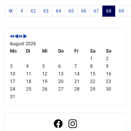
62
63
64
65
66
67
68
69
Seite 68 von 71
V
V
N
N
o
o
ä
ä
r
r
c
c
August 2026
h
h
h
h
Mo
Di
Mi
Do
Fr
Sa
So
e
e
s
s
1
2
r
r
t
t
3
4
5
6
7
8
9
i
i
e
e
10
11
12
13
14
15
16
g
g
s
s
17
18
19
20
21
22
23
e
e
J
M
24
25
26
27
28
29
30
s
r
a
o
31
J
M
h
n
a
o
r
a
h
n
t
r
a
t