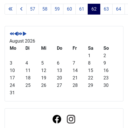
57
58
59
60
61
62
63
64
Seite 62 von 71
V
V
N
N
o
o
ä
ä
r
r
c
c
August 2026
h
h
h
h
Mo
Di
Mi
Do
Fr
Sa
So
e
e
s
s
1
2
r
r
t
t
3
4
5
6
7
8
9
i
i
e
e
10
11
12
13
14
15
16
g
g
s
s
17
18
19
20
21
22
23
e
e
J
M
24
25
26
27
28
29
30
s
r
a
o
31
J
M
h
n
a
o
r
a
h
n
t
r
a
t