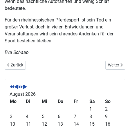
wenn das nächtliche Autofahrten und wenig Schlaf
bedeutete.
Für den rheinhessischen Pferdesport ist sein Tod ein
großer Verlust, doch in vielen Entwicklungen und
Veranstaltungen wird sein ehrendes Andenken für den
Sport bestehen bleiben.
Eva Schaab
Vorheriger Beitrag: Plakat der Verbandsmeisterschaften 2024
Nächster Be
Zurück
Weiter
V
V
N
N
o
o
ä
ä
r
r
c
c
August 2026
h
h
h
h
Mo
Di
Mi
Do
Fr
Sa
So
e
e
s
s
1
2
r
r
t
t
3
4
5
6
7
8
9
i
i
e
e
10
11
12
13
14
15
16
g
g
s
s