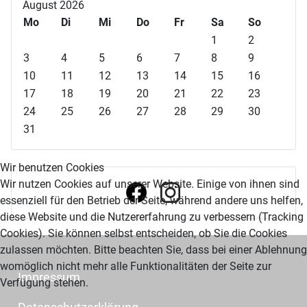
r
r
c
c
August 2026
h
h
h
h
Mo
Di
Mi
Do
Fr
Sa
So
e
e
s
s
1
2
r
r
t
t
3
4
5
6
7
8
9
i
i
e
e
10
11
12
13
14
15
16
g
g
s
s
17
18
19
20
21
22
23
e
e
J
M
24
25
26
27
28
29
30
s
r
a
o
31
J
M
h
n
a
o
r
a
Wir benutzen Cookies
h
n
t
Wir nutzen Cookies auf unserer Website. Einige von ihnen sind
r
a
essenziell für den Betrieb der Seite, während andere uns helfen,
t
diese Website und die Nutzererfahrung zu verbessern (Tracking
Cookies). Sie können selbst entscheiden, ob Sie die Cookies
zulassen möchten. Bitte beachten Sie, dass bei einer Ablehnung
womöglich nicht mehr alle Funktionalitäten der Seite zur
Impressum
Verfügung stehen.