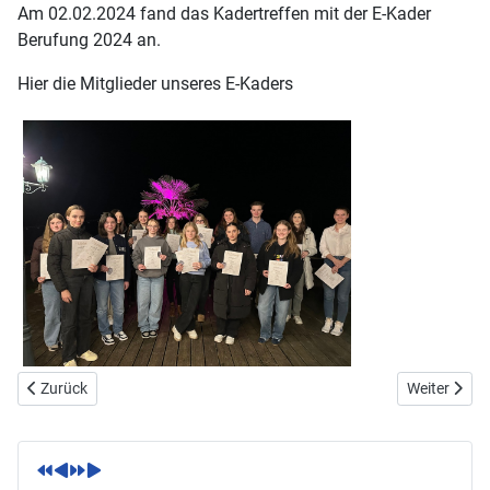
Am 02.02.2024 fand das Kadertreffen mit der E-Kader
Berufung 2024 an.
Hier die Mitglieder unseres E-Kaders
Vorheriger Beitrag: Einladung zur Jahreshauptversammlung 2024
Nächster Be
Zurück
Weiter
V
V
N
N
o
o
ä
ä