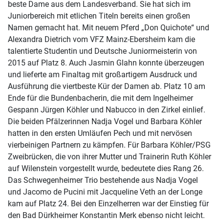
beste Dame aus dem Landesverband. Sie hat sich im
Juniorbereich mit etlichen Titeln bereits einen großen
Namen gemacht hat. Mit neuem Pferd „Don Quichote“ und
Alexandra Dietrich vom VFZ Mainz-Ebersheim kam die
talentierte Studentin und Deutsche Juniormeisterin von
2015 auf Platz 8. Auch Jasmin Glahn konnte überzeugen
und lieferte am Finaltag mit großartigem Ausdruck und
Ausführung die viertbeste Kür der Damen ab. Platz 10 am
Ende für die Bundenbacherin, die mit dem Ingelheimer
Gespann Jürgen Köhler und Nabucco in den Zirkel einlief.
Die beiden Pfälzerinnen Nadja Vogel und Barbara Köhler
hatten in den ersten Umläufen Pech und mit nervösen
vierbeinigen Partnern zu kämpfen. Für Barbara Köhler/PSG
Zweibrücken, die von ihrer Mutter und Trainerin Ruth Köhler
auf Wilenstein vorgestellt wurde, bedeutete dies Rang 26.
Das Schwegenheimer Trio bestehende aus Nadja Vogel
und Jacomo de Pucini mit Jacqueline Veth an der Longe
kam auf Platz 24. Bei den Einzelherren war der Einstieg für
den Bad Dürkheimer Konstantin Merk ebenso nicht leicht.