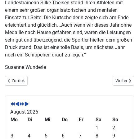
Landestrainerin Silke Theisen stand ihren Athleten mit
einem sehr großen organisatorischen und mentalen
Einsatz zur Seite. Die Kurtscheiderin zeigte sich am Ende
erleichtert und glücklich. „Auch wenn wir dieses Jahr ohne
Medaille nach Hause gefahren sind, waren die Leistungen
sehr gut und überzeugend, die Sportler hielten dem großen
Druck stand. Das ist eine tolle Basis, um nächstes Jahr
noch ein Schippchen drauf zu legen.“
Susanne Wunderle
Vorheriger Beitrag: Bodenheimer Voltigierer feiern 10-jähriges Jubil
Nächster Be
Zurück
Weiter
V
V
N
N
o
o
ä
ä
r
r
c
c
August 2026
h
h
h
h
Mo
Di
Mi
Do
Fr
Sa
So
e
e
s
s
1
2
r
r
t
t
3
4
5
6
7
8
9