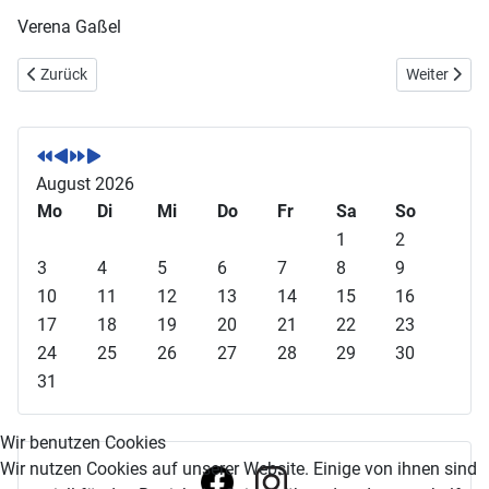
Verena Gaßel
Vorheriger Beitrag: Eine Ära geht zu Ende - Hanne Strübel verabschie
Nächster Be
Zurück
Weiter
V
V
N
N
o
o
ä
ä
r
r
c
c
August 2026
h
h
h
h
Mo
Di
Mi
Do
Fr
Sa
So
e
e
s
s
1
2
r
r
t
t
3
4
5
6
7
8
9
i
i
e
e
10
11
12
13
14
15
16
g
g
s
s
17
18
19
20
21
22
23
e
e
J
M
24
25
26
27
28
29
30
s
r
a
o
31
J
M
h
n
a
o
r
a
Wir benutzen Cookies
h
n
t
Wir nutzen Cookies auf unserer Website. Einige von ihnen sind
r
a