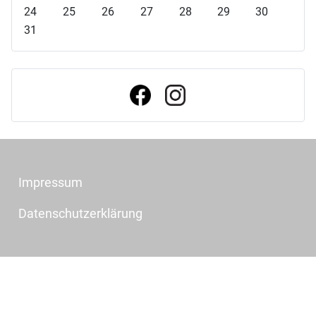
e
e
J
M
24
25
26
27
28
29
30
s
r
a
o
31
J
M
h
n
a
o
r
a
h
n
t
r
a
t
Impressum
Datenschutzerklärung