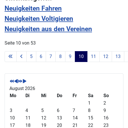
Neuigkeiten Fahren
Neuigkeiten Voltigieren
Neuigkeiten aus den Vereinen
Seite 10 von 53
5
6
7
8
9
10
11
12
13
V
V
N
N
o
o
ä
ä
r
r
c
c
August 2026
h
h
h
h
Mo
Di
Mi
Do
Fr
Sa
So
e
e
s
s
1
2
r
r
t
t
3
4
5
6
7
8
9
i
i
e
e
10
11
12
13
14
15
16
g
g
s
s
17
18
19
20
21
22
23