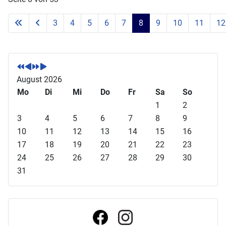
3
4
5
6
7
8
9
10
11
12
V
V
N
N
o
o
ä
ä
r
r
c
c
August 2026
h
h
h
h
Mo
Di
Mi
Do
Fr
Sa
So
e
e
s
s
1
2
r
r
t
t
3
4
5
6
7
8
9
i
i
e
e
10
11
12
13
14
15
16
g
g
s
s
17
18
19
20
21
22
23
e
e
J
M
24
25
26
27
28
29
30
s
r
a
o
31
J
M
h
n
a
o
r
a
h
n
t
r
a
t