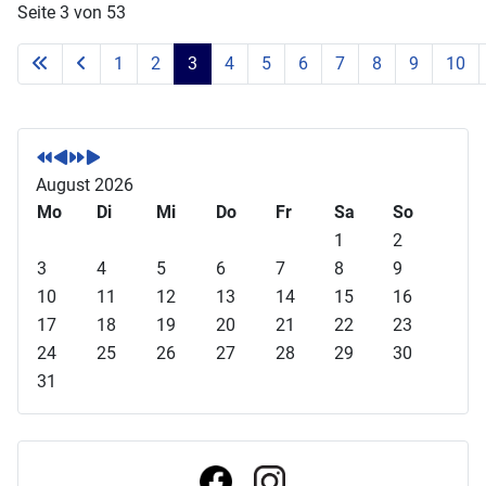
Seite 3 von 53
1
2
3
4
5
6
7
8
9
10
V
V
N
N
o
o
ä
ä
r
r
c
c
August 2026
h
h
h
h
Mo
Di
Mi
Do
Fr
Sa
So
e
e
s
s
1
2
r
r
t
t
3
4
5
6
7
8
9
i
i
e
e
10
11
12
13
14
15
16
g
g
s
s
17
18
19
20
21
22
23
e
e
J
M
24
25
26
27
28
29
30
s
r
a
o
31
J
M
h
n
a
o
r
a
h
n
t
r
a