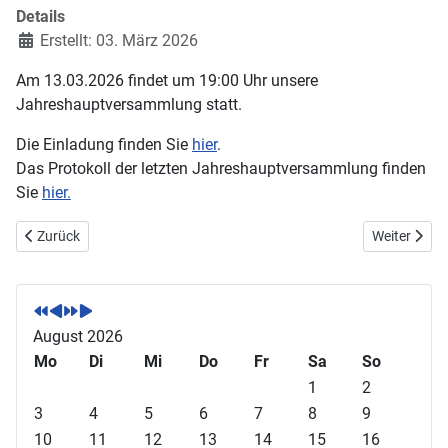
Details
Erstellt: 03. März 2026
Am 13.03.2026 findet um 19:00 Uhr unsere
Jahreshauptversammlung statt.
Die Einladung finden Sie
hier
.
Das Protokoll der letzten Jahreshauptversammlung finden
Sie
hier.
Vorheriger Beitrag: WIR SUCHEN DICH!
Nächster Be
Zurück
Weiter
V
V
N
N
o
o
ä
ä
r
r
c
c
August 2026
h
h
h
h
Mo
Di
Mi
Do
Fr
Sa
So
e
e
s
s
1
2
r
r
t
t
3
4
5
6
7
8
9
i
i
e
e
10
11
12
13
14
15
16