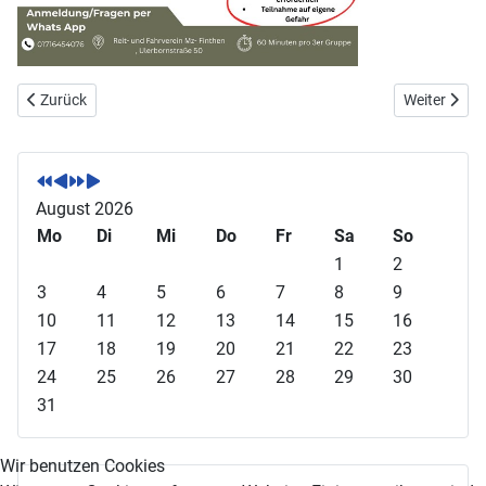
Vorheriger Beitrag: Rheinhessenmeister Vierkampf 2025
Nächster Be
Zurück
Weiter
V
V
N
N
o
o
ä
ä
r
r
c
c
August 2026
h
h
h
h
Mo
Di
Mi
Do
Fr
Sa
So
e
e
s
s
1
2
r
r
t
t
3
4
5
6
7
8
9
i
i
e
e
10
11
12
13
14
15
16
g
g
s
s
17
18
19
20
21
22
23
e
e
J
M
24
25
26
27
28
29
30
s
r
a
o
31
J
M
h
n
a
o
r
a
Wir benutzen Cookies
h
n
t