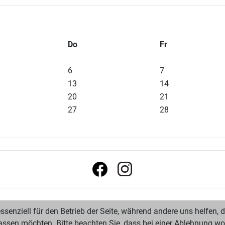
Do
Fr
6
7
13
14
20
21
27
28
ssenziell für den Betrieb der Seite, während andere uns helfen,
assen möchten. Bitte beachten Sie, dass bei einer Ablehnung wom