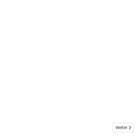
Nächster Be
Weiter