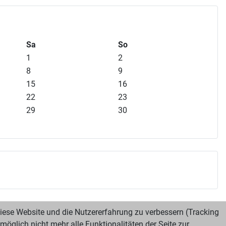
Sa
So
1
2
8
9
15
16
22
23
29
30
 diese Website und die Nutzererfahrung zu verbessern (Tracking
öglich nicht mehr alle Funktionalitäten der Seite zur