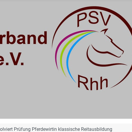
olviert Prüfung Pferdewirtin klassische Reitausbildung