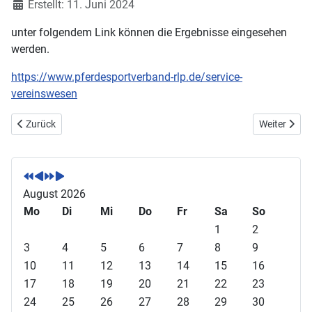
Erstellt: 11. Juni 2024
unter folgendem Link können die Ergebnisse eingesehen
werden.
https://www.pferdesportverband-rlp.de/service-
vereinswesen
Vorheriger Beitrag: Bundespferdefestival in Kaufbeuren
Nächster Bei
Zurück
Weiter
V
V
N
N
o
o
ä
ä
r
r
c
c
August 2026
h
h
h
h
Mo
Di
Mi
Do
Fr
Sa
So
e
e
s
s
1
2
r
r
t
t
3
4
5
6
7
8
9
i
i
e
e
10
11
12
13
14
15
16
g
g
s
s
17
18
19
20
21
22
23
e
e
J
M
24
25
26
27
28
29
30
s
r
a
o