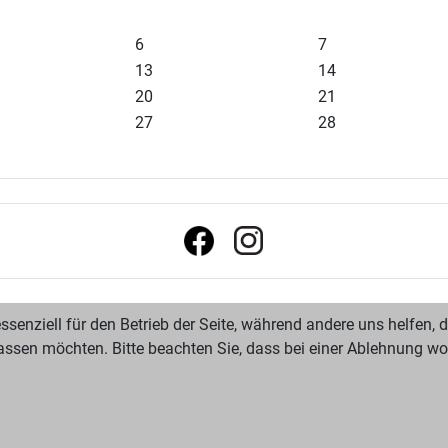
6
7
13
14
20
21
27
28
ssenziell für den Betrieb der Seite, während andere uns helfen,
assen möchten. Bitte beachten Sie, dass bei einer Ablehnung wom