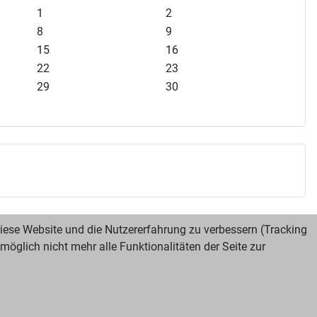
1
2
8
9
15
16
22
23
29
30
 diese Website und die Nutzererfahrung zu verbessern (Tracking
öglich nicht mehr alle Funktionalitäten der Seite zur