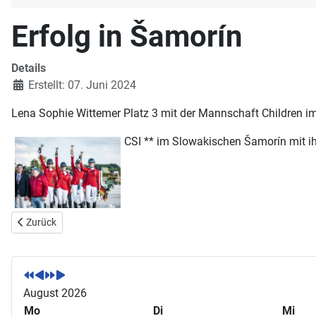
Erfolg in Šamorín
Details
Erstellt: 07. Juni 2024
Lena Sophie Wittemer Platz 3 mit der Mannschaft Children i
CSI ** im Slowakischen Šamorín mit ih
Vorheriger Beitrag: Ergebnisse der Breitensportumfrage
Zurück
V
V
N
N
o
o
ä
ä
r
r
c
c
August 2026
h
h
h
h
Mo
Di
Mi