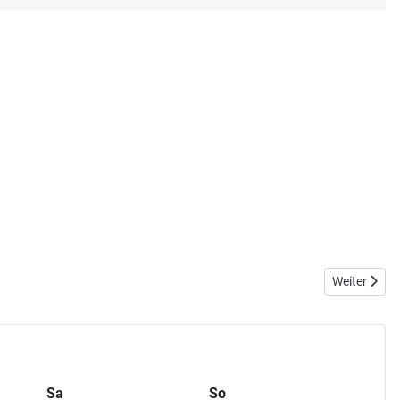
Nächster Be
Weiter
Sa
So