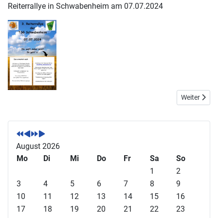
Reiterrallye in Schwabenheim am 07.07.2024
Nächster Bei
Weiter
V
V
N
N
o
o
ä
ä
r
r
c
c
August 2026
h
h
h
h
Mo
Di
Mi
Do
Fr
Sa
So
e
e
s
s
1
2
r
r
t
t
3
4
5
6
7
8
9
i
i
e
e
10
11
12
13
14
15
16
g
g
s
s
17
18
19
20
21
22
23
e
e
J
M