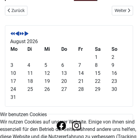
Vorheriger Beitrag: FN Tagung in Dresden
Nächster Be
Zurück
Weiter
V
V
N
N
o
o
ä
ä
r
r
c
c
August 2026
h
h
h
h
Mo
Di
Mi
Do
Fr
Sa
So
e
e
s
s
1
2
r
r
t
t
3
4
5
6
7
8
9
i
i
e
e
10
11
12
13
14
15
16
g
g
s
s
17
18
19
20
21
22
23
e
e
J
M
24
25
26
27
28
29
30
s
r
a
o
31
J
M
h
n
a
o
r
a
Wir benutzen Cookies
h
n
t
Wir nutzen Cookies auf unserer Website. Einige von ihnen sind
r
a
essenziell für den Betrieb der Seite, während andere uns helfen,
t
diese Website und die Nutzererfahrung zu verbessern (Tracking