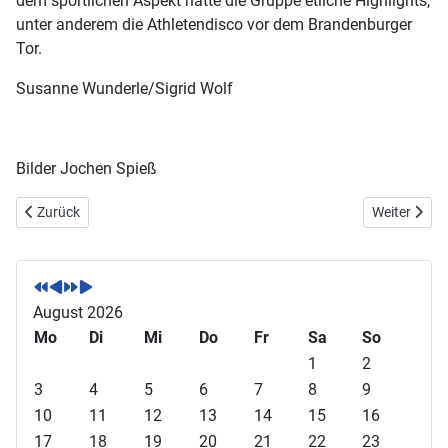
dem sportlichen Aspekt hatte die Gruppe etliche Highlights,
unter anderem die Athletendisco vor dem Brandenburger
Tor.
Susanne Wunderle/Sigrid Wolf
Bilder Jochen Spieß
Vorheriger Beitrag: Ehrung für Simon Stolz
Nächster Be
Zurück
Weiter
V
V
N
N
o
o
ä
ä
r
r
c
c
August 2026
h
h
h
h
Mo
Di
Mi
Do
Fr
Sa
So
e
e
s
s
1
2
r
r
t
t
3
4
5
6
7
8
9
i
i
e
e
10
11
12
13
14
15
16
g
g
s
s
17
18
19
20
21
22
23