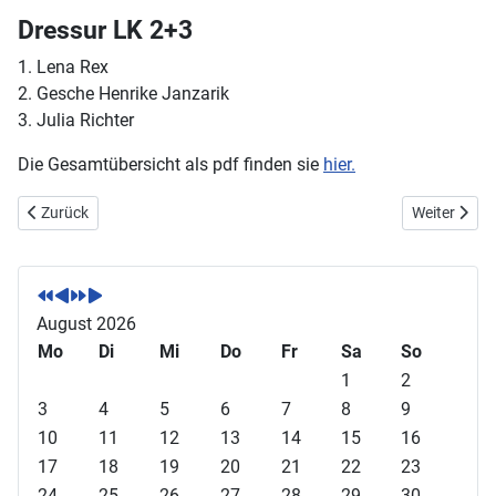
Dressur LK 2+3
1. Lena Rex
2. Gesche Henrike Janzarik
3. Julia Richter
Die Gesamtübersicht als pdf finden sie
hier.
Vorheriger Beitrag: Integratives Voltigierteam aus Wackernheim räum
Nächster Be
Zurück
Weiter
V
V
N
N
o
o
ä
ä
r
r
c
c
August 2026
h
h
h
h
Mo
Di
Mi
Do
Fr
Sa
So
e
e
s
s
1
2
r
r
t
t
3
4
5
6
7
8
9
i
i
e
e
10
11
12
13
14
15
16
g
g
s
s
17
18
19
20
21
22
23
e
e
J
M
24
25
26
27
28
29
30