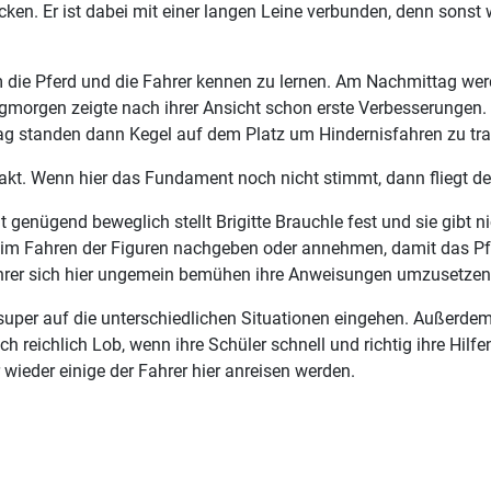
ken. Er ist dabei mit einer langen Leine verbunden, denn sons
, um die Pferd und die Fahrer kennen zu lernen. Am Nachmittag w
rgen zeigte nach ihrer Ansicht schon erste Verbesserungen. Ein
 standen dann Kegel auf dem Platz um Hindernisfahren zu trai
akt. Wenn hier das Fundament noch nicht stimmt, dann fliegt der
cht genügend beweglich stellt Brigitte Brauchle fest und sie gibt
eim Fahren der Figuren nachgeben oder annehmen, damit das Pfer
Fahrer sich hier ungemein bemühen ihre Anweisungen umzusetzen
 super auf die unterschiedlichen Situationen eingehen. Außerde
 reichlich Lob, wenn ihre Schüler schnell und richtig ihre Hilf
 wieder einige der Fahrer hier anreisen werden.