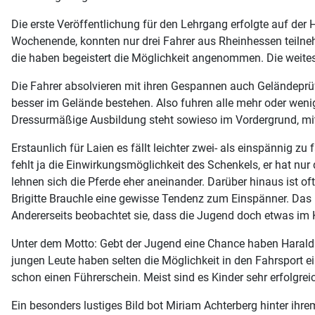
Die erste Veröffentlichung für den Lehrgang erfolgte auf de
Wochenende, konnten nur drei Fahrer aus Rheinhessen teilneh
die haben begeistert die Möglichkeit angenommen. Die weites
Die Fahrer absolvieren mit ihren Gespannen auch Geländeprüfu
besser im Gelände bestehen. Also fuhren alle mehr oder wenig
Dressurmäßige Ausbildung steht sowieso im Vordergrund, mit 
Erstaunlich für Laien es fällt leichter zwei- als einspännig 
fehlt ja die Einwirkungsmöglichkeit des Schenkels, er hat nu
lehnen sich die Pferde eher aneinander. Darüber hinaus ist 
Brigitte Brauchle eine gewisse Tendenz zum Einspänner. Das h
Andererseits beobachtet sie, dass die Jugend doch etwas im K
Unter dem Motto: Gebt der Jugend eine Chance haben Harald
jungen Leute haben selten die Möglichkeit in den Fahrsport 
schon einen Führerschein. Meist sind es Kinder sehr erfolgreich
Ein besonders lustiges Bild bot Miriam Achterberg hinter ihre