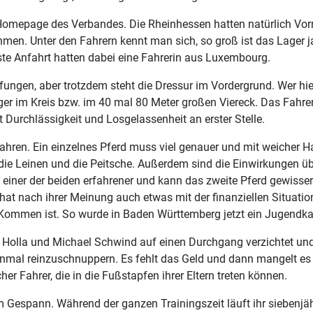
r Homepage des Verbandes. Die Rheinhessen hatten natürlich Vor
men. Unter den Fahrern kennt man sich, so groß ist das Lager j
te Anfahrt hatten dabei eine Fahrerin aus Luxembourg.
ngen, aber trotzdem steht die Dressur im Vordergrund. Wer hier 
er im Kreis bzw. im 40 mal 80 Meter großen Viereck. Das Fahren
Durchlässigkeit und Losgelassenheit an erster Stelle.
zu fahren. Ein einzelnes Pferd muss viel genauer und mit weicher
r die Leinen und die Peitsche. Außerdem sind die Einwirkungen ü
oft einer der beiden erfahrener und kann das zweite Pferd gewi
at nach ihrer Meinung auch etwas mit der finanziellen Situatio
ommen ist. So wurde in Baden Württemberg jetzt ein Jugendkader
 Holla und Michael Schwind auf einen Durchgang verzichtet u
einmal reinzuschnuppern. Es fehlt das Geld und dann mangelt e
er Fahrer, die in die Fußstapfen ihrer Eltern treten können.
m Gespann. Während der ganzen Trainingszeit läuft ihr siebenjäh