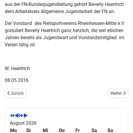
aus der FN-Bundesjugendleitung gehört Beverly Haertrich
dem Arbeitskreis Allgemeine Jugendarbeit der FN an.
Der Vorstand des Reitsportvereins Rheinhessen-Mitte e.V.
gratuliert Beverly Haertrich ganz herzlich, die seit etlichen
Jahren bereits als Jugendwart und Vorstandsmitglied im
Verein tätig ist.
W. Haertrich
08.05.2016
Vorheriger Beitrag: Pony Joker verabschiedet sich vom Turniersport
Nächster Bei
Zurück
Weiter
V
V
N
N
o
o
ä
ä
r
r
c
c
August 2026
h
h
h
h
Mo
Di
Mi
Do
Fr
Sa
So