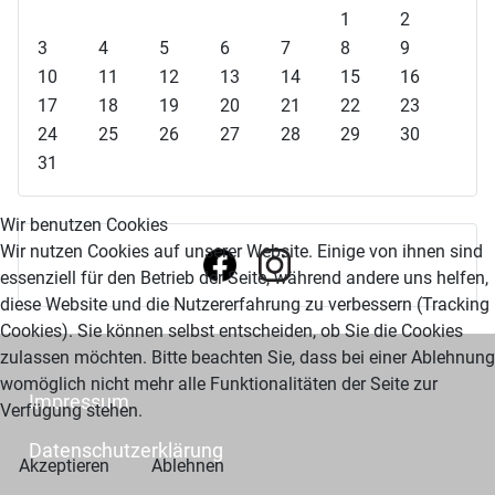
e
e
s
s
1
2
r
r
t
t
3
4
5
6
7
8
9
i
i
e
e
10
11
12
13
14
15
16
g
g
s
s
17
18
19
20
21
22
23
e
e
J
M
24
25
26
27
28
29
30
s
r
a
o
31
J
M
h
n
a
o
r
a
Wir benutzen Cookies
h
n
t
Wir nutzen Cookies auf unserer Website. Einige von ihnen sind
r
a
essenziell für den Betrieb der Seite, während andere uns helfen,
t
diese Website und die Nutzererfahrung zu verbessern (Tracking
Cookies). Sie können selbst entscheiden, ob Sie die Cookies
zulassen möchten. Bitte beachten Sie, dass bei einer Ablehnung
womöglich nicht mehr alle Funktionalitäten der Seite zur
Impressum
Verfügung stehen.
Datenschutzerklärung
Akzeptieren
Ablehnen