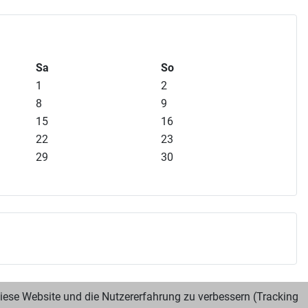
Sa
So
1
2
8
9
15
16
22
23
29
30
 diese Website und die Nutzererfahrung zu verbessern (Tracking