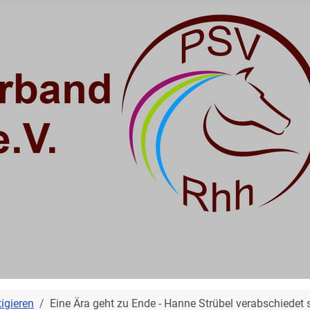
igieren
Eine Ära geht zu Ende - Hanne Strübel verabschiedet 