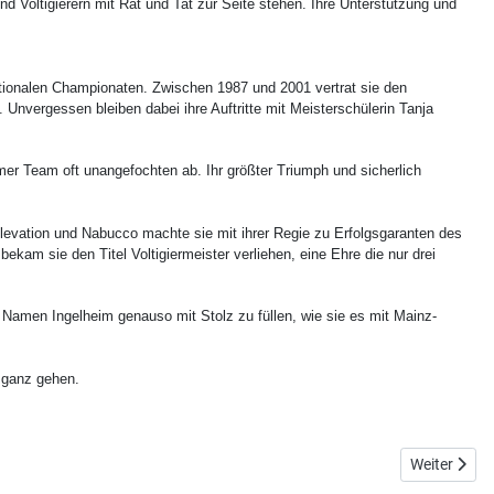
nd Voltigierern mit Rat und Tat zur Seite stehen. Ihre Unterstützung und
nationalen Championaten. Zwischen 1987 und 2001 vertrat sie den
Unvergessen bleiben dabei ihre Auftritte mit Meisterschülerin Tanja
r Team oft unangefochten ab. Ihr größter Triumph und sicherlich
 Elevation und Nabucco machte sie mit ihrer Regie zu Erfolgsgaranten des
ekam sie den Titel Voltigiermeister verliehen, eine Ehre die nur drei
 Namen Ingelheim genauso mit Stolz zu füllen, wie sie es mit Mainz-
s ganz gehen.
Nächster Bei
Weiter