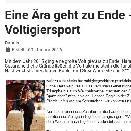
Eine Ära geht zu Ende
Voltigiersport
Details
Erstellt: 03. Januar 2016
Mit dem Jahr 2015 ging eine große Voltigierära zu Ende. Han
Gesundheitliche Gründe ließen die Voltigiermeisterin die für
Nachwuchstrainer Jürgen Köhler und Susi Wunderle das S**-, J
Mainz-Laubenheim hat Voltigiergeschichte geschrieb
Ohne Fleiß kein Preis. Das verbinden Generatione
Triumphe bis zum Weltmeistertitel machten den N
"ganz oben" mitzuspielen. Hannes Regie in der Zi
Pferde liefen wie am Schnürchen, wir konnten uns
Nun bricht ein neues Zeitalter für die Laubenheim
auf die neue Anlage in Ingelheim umgezogen. "Wir
dem Wechsel nach Ingelheim verbindet sich unser 