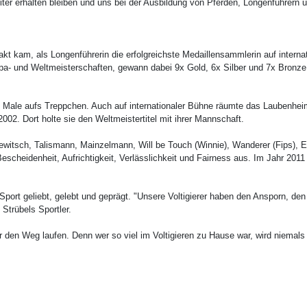
iter erhalten bleiben und uns bei der Ausbildung von Pferden, Longenführern u
takt kam, als Longenführerin die erfolgreichste Medaillensammlerin auf inter
pa- und Weltmeisterschaften, gewann dabei 9x Gold, 6x Silber und 7x Bronze. 
Male aufs Treppchen. Auch auf internationaler Bühne räumte das Laubenheime
002. Dort holte sie den Weltmeistertitel mit ihrer Mannschaft.
Zarewitsch, Talismann, Mainzelmann, Will be Touch (Winnie), Wanderer (Fips),
scheidenheit, Aufrichtigkeit, Verlässlichkeit und Fairness aus. Im Jahr 2011 b
Sport geliebt, gelebt und geprägt.
"Unsere Voltigierer haben den Ansporn, den
Strübels Sportler.
er den Weg laufen. Denn wer so viel im Voltigieren zu Hause war, wird niemal