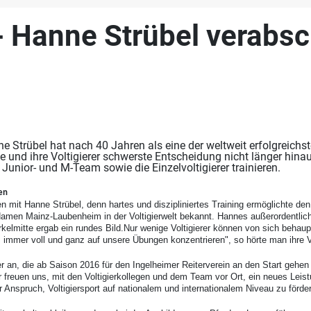
 - Hanne Strübel verabs
ne Strübel hat nach 40 Jahren als eine der weltweit erfolgreic
 sie und ihre Voltigierer schwerste Entscheidung nicht länger h
unior- und M-Team sowie die Einzelvoltigierer trainieren.
en
n mit Hanne Strübel, denn hartes und diszipliniertes Training ermöglichte d
amen Mainz-Laubenheim in der Voltigierwelt bekannt. Hannes außerordentlic
rkelmitte ergab ein rundes Bild.Nur wenige Voltigierer können von sich behau
 immer voll und ganz auf unsere Übungen konzentrieren", so hörte man ihre Vo
er an, die ab Saison 2016 für den Ingelheimer Reiterverein an den Start gehen
 freuen uns, mit den Voltigierkollegen und dem Team vor Ort, ein neues Lei
Anspruch, Voltigiersport auf nationalem und internationalem Niveau zu förd