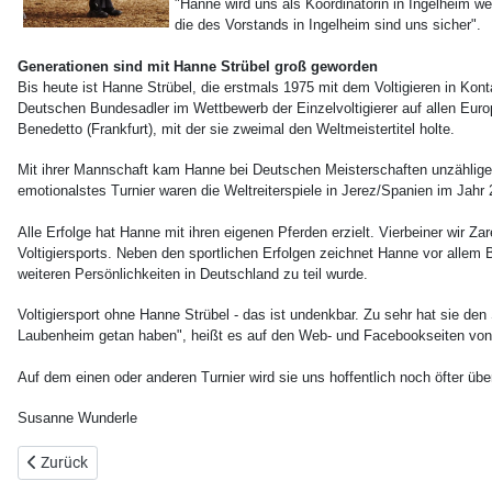
"Hanne wird uns als Koordinatorin in Ingelheim we
die des Vorstands in Ingelheim sind uns sicher".
Generationen sind mit Hanne Strübel groß geworden
Bis heute ist Hanne Strübel, die erstmals 1975 mit dem Voltigieren in Kon
Deutschen Bundesadler im Wettbewerb der Einzelvoltigierer auf allen Euro
Benedetto (Frankfurt), mit der sie zweimal den Weltmeistertitel holte.
Mit ihrer Mannschaft kam Hanne bei Deutschen Meisterschaften unzählige 
emotionalstes Turnier waren die Weltreiterspiele in Jerez/Spanien im Jahr 2
Alle Erfolge hat Hanne mit ihren eigenen Pferden erzielt. Vierbeiner wir 
Voltigiersports. Neben den sportlichen Erfolgen zeichnet Hanne vor allem Be
weiteren Persönlichkeiten in Deutschland zu teil wurde.
Voltigiersport ohne Hanne Strübel - das ist undenkbar. Zu sehr hat sie den 
Laubenheim getan haben", heißt es auf den Web- und Facebookseiten von 
Auf dem einen oder anderen Turnier wird sie uns hoffentlich noch öfter üb
Susanne Wunderle
Vorheriger Beitrag: Pflicht und Technik Lehrgang mit Erik Oese
Zurück