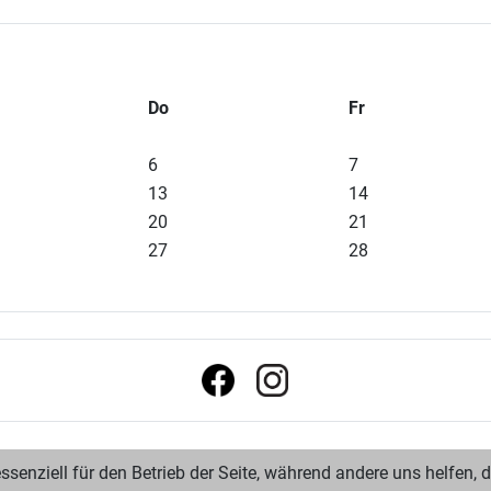
Do
Fr
6
7
13
14
20
21
27
28
ssenziell für den Betrieb der Seite, während andere uns helfen,