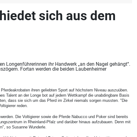
chiedet sich aus dem
hsten Longenführerinnen ihr Handwerk „an den Nagel gehängt“.
inauszögern. Fortan werden die beiden Laubenheimer
en Pferdeakrobaten ihren geliebten Sport auf höchstem Niveau auszuüben.
hes Talent an der Longe bot auf jedem Wettkampf die unabdingbare Basis
pten, dass sie sich um das Pferd im Zirkel niemals sorgen mussten. "Die
ltigierer reden.
 werden. Die Voltigierer sowie die Pferde Nabucco und Poker sind bereits
stungszentrum in Rheinland-Pfalz und darüber hinaus aufzubauen. Denn mit
ern", so Susanne Wunderle.